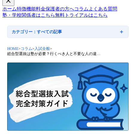
ホーム
特徴
機能
料金
保護者の方へ
コラム
よくある質問
塾・学校関係者はこちら
無料トライアルはこちら
＋
カテゴリー：
すべての記事
HOME
>
コラム
>
入試全般
>
総合型選抜は塾が必要？行くべき人と不要な人の違いを解説【費用・対策法】