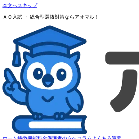
本文へスキップ
ＡＯ入試 ・ 総合型選抜対策ならアオマル！
ホーム
特徴
機能
料金
保護者の方へ
コラム
よくある質問